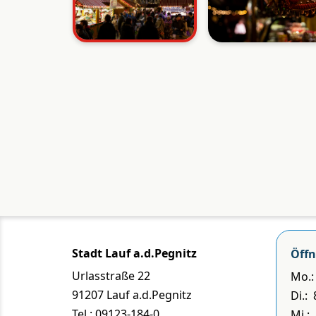
Stadt Lauf a.d.Pegnitz
Öffn
Urlasstraße 22
Mo.: 
91207 Lauf a.d.Pegnitz
Di.:
Tel.: 09123-184-0
Mi.: