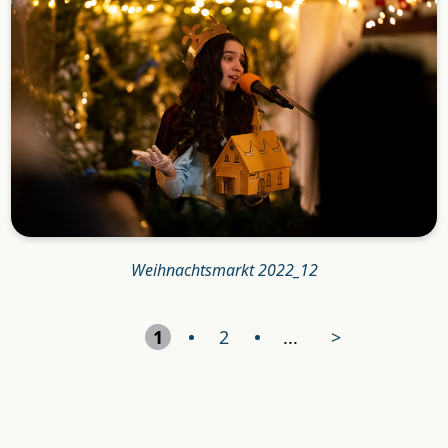
Weihnachtsmarkt 2022_12
1
2
...
>