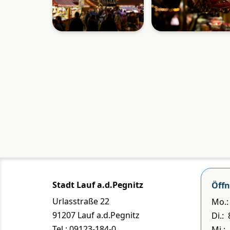
Stadt Lauf a.d.Pegnitz
Öffn
Urlasstraße 22
Mo.: 
91207 Lauf a.d.Pegnitz
Di.:
Tel.: 09123-184-0
Mi.: