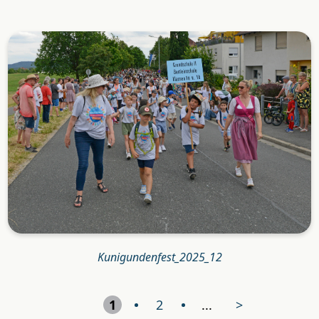
Kunigundenfest_2025_12
1
2
...
>