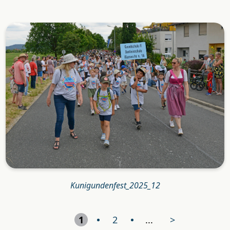
Kunigundenfest_2025_12
1
2
...
>