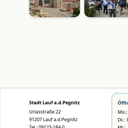
Stadt Lauf a.d.Pegnitz
Öffn
Urlasstraße 22
Mo.: 
91207 Lauf a.d.Pegnitz
Di.:
Tel.: 09123-184-0
Mi.: