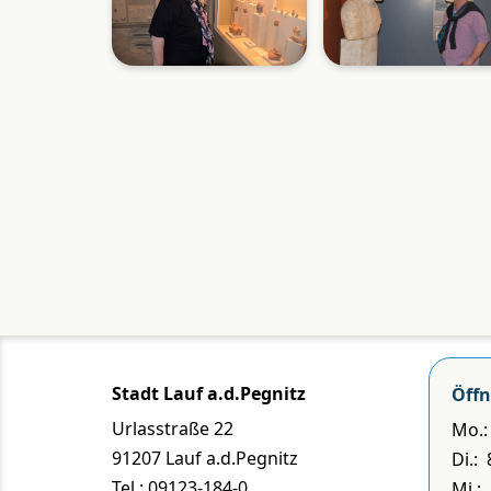
Stadt Lauf a.d.Pegnitz
Öffn
Urlasstraße 22
Mo.: 
91207 Lauf a.d.Pegnitz
Di.:
Tel.: 09123-184-0
Mi.: