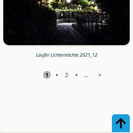
Laufer Lichternächte 2021_12
1
2
...
>