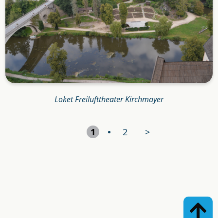
Loket Freilufttheater Kirchmayer
1
2
>